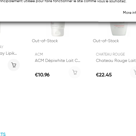
rincipalement utilisée pour faire fonctionner le site comme vous le souhaitez.
More in
Out-of-Stock
Out-of-Stock
AY
La Roche Posay Lipikar Lait Corps 400ml
ACM
CHATEAU ROUGE
ACM Dépiwhite Lait Corporel Eclaircissant 200ml
€10.96
€22.45
TS