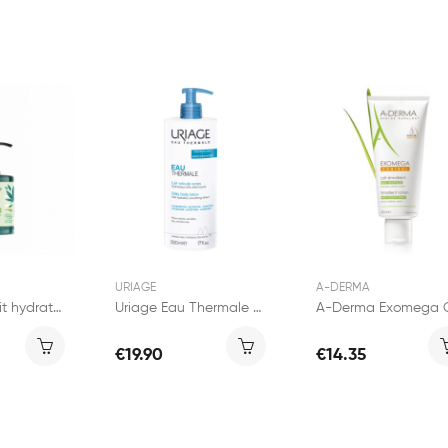
URIAGE
A-DERMA
BeauTerra Lait hydratant Chanvre et Aloe Vera...
Uriage Eau Thermale Lait Velouté Corps 500ml
€19.90
€14.35