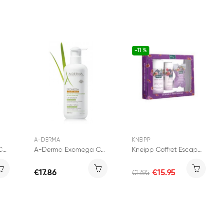
-11 %
A-DERMA
KNEIPP
A-Derma Exomega Control Lait Émollient 200ml
A-Derma Exomega Control Lait Émollient 400ml
Kneipp Coffret Escapade à Porto-Vecchio
€17.86
€15.95
€17.95