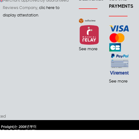
Merchant approved by Guaranteed
PAYMENTS
Reviews Company,
clic here to
display attestation
.
See more
See more
ted