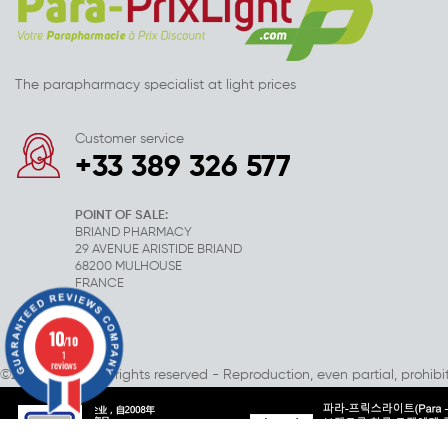
The parapharmacy specialist at light prices
Customer service
+33 389 326 577
POINT OF SALE:
BRIAND PHARMACY
29 AVENUE ARISTIDE BRIAND
68200 MULHOUSE
FRANCE
10
/10
1
reviews
©2007-2025 - All rights reserved - Reproduction, even partial, prohibi