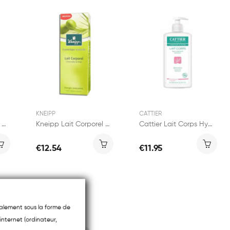
KNEIPP
CATTIER
Kneipp Lait Corporel Ylang-Ylang 200ml
Kneipp Lait Corporel Citronnelle et Olive -...
Cattier Lait Corps Hydratant Beurre de Karité...
€12.54
€11.95
ipalement sous la forme de
internet (ordinateur,