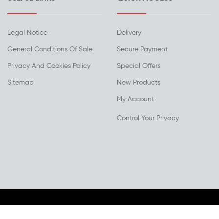
Legal Notice
Delivery
General Conditions Of Sale
Secure Payment
Privacy And Cookies Policy
Special Offers
Sitemap
New Products
My Account
Control Your Privacy