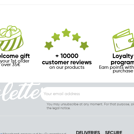
lcome gift
+ 10000
Loyalty
your 1st order
customer reviews
progra
over 35€
on our products
Earn points with
purchase
You may unsubscribe at any moment. For that purpose, ple
the legal notice.
DELIVERIES
SECURE