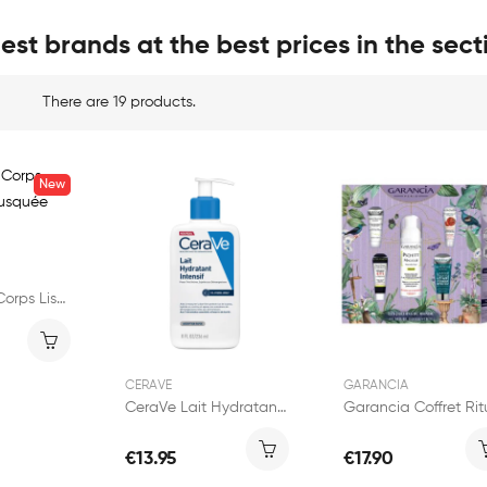
est brands at the best prices in the sect
There are 19 products.
New
Weleda Lait Corps Lissant Rose Musquée 250ml
CERAVE
GARANCIA
CeraVe Lait Hydratant Intensif 236ml
€13.95
€17.90