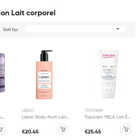
ion Lait corporel

Sort by:
LIERAC
TOPICREM
Garancia Coffret Rituel Les Incontournables
Lierac Body-Nutri Lait Relipidant Corps 400ml
Topicrem MELA Lait Éclaircissant 200ml
€20.45
€25.45