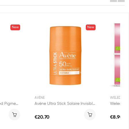
New
New
AVÈNE
WELEDA
Avène Solaire Sunsimed Pigment SPF50+ UVB UVA...
Avène Ultra Stick Solaire Invisible SPF50 20g
€20.70
€8.90