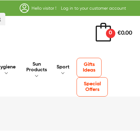
Hello visitor !
Log in to your customer account
0
€0.00
Sun
Gifts
ygiene
Sport
Products
Ideas
Special
Offers