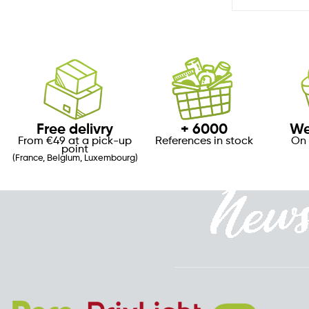
Free delivry
+ 6000
We
From €49 at a pick-up
References in stock
On 
point
(France, Belgium, Luxembourg)