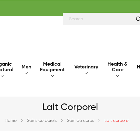
ganic
Medical
Health &
Men
Veterinary
H
atural
Equipment
Care
Lait Corporel
Home
Soins corporels
Soin du corps
Lait corporel